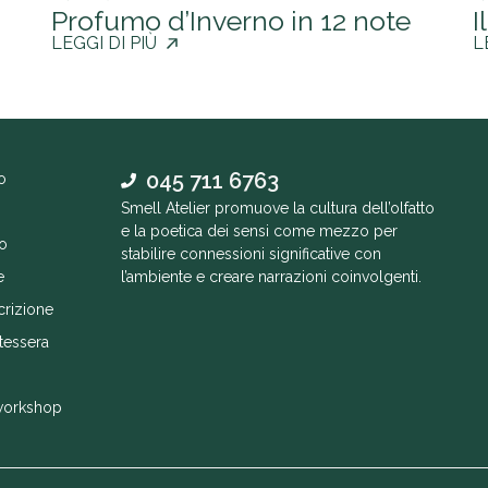
Profumo d’Inverno in 12 note
I
LEGGI DI PIÙ
L
045 711 6763
o
Smell Atelier promuove la cultura dell’olfatto
e la poetica dei sensi come mezzo per
o
stabilire connessioni significative con
e
l’ambiente e creare narrazioni coinvolgenti.
crizione
tessera
workshop