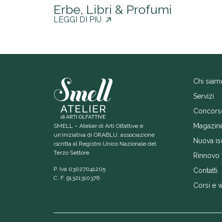
Erbe, Libri & Profumi
LEGGI DI PIÙ
Chi siam
Servizi
Concors
Magazin
SMELL – Atelier di Arti Olfattive è
un’iniziativa di ORABLU, associazione
Nuova is
iscritta al Registro Unico Nazionale del
Terzo Settore.
Rinnovo 
P. Iva 03027041205
Contatti
C. F. 91321310376
Corsi e 