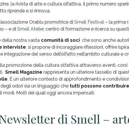
e, la rivista di arte e cultura olfattiva. Il primo numero sper
tto riprende e si rinnova.
ll’associazione Orablu promotrice di
Smell Festival
– la prima 
mo – e di
Smell Atelier
, centro di formazione e ricerca su questi
 della nostra vasta
comunità di soci
che sono anche autori d
e interviste
, si propone di incoraggiare riflessioni, offrire ispira
e integrazione del senso dell’olfatto nell’ambito culturale e cr
la promozione della cultura olfattiva attraverso eventi, corsi
ti.
Smell Magazine
rappresenta un ulteriore tassello di que
olle
. È un ulteriore contesto di approfondimento e condivisio
 degli odori sia un linguaggio che
tutti possono contribuir
li modi. Molti dei quali oggi ancora impensati.
a Newsletter di Smell – ar