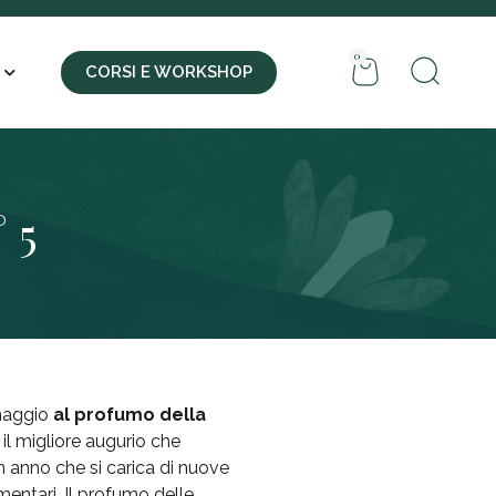
0
CORSI E WORKSHOP
 5
maggio
al profumo della
È il migliore augurio che
n un anno che si carica di nuove
mentari. Il profumo delle