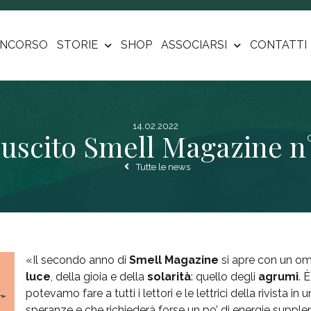
NCORSO
STORIE
SHOP
ASSOCIARSI
CONTATTI
14.02.2022
 uscito Smell Magazine n°
Tutte le news
«Il secondo anno di
Smell Magazine
si apre con un o
luce
, della gioia e della
solarità
: quello degli
agrumi
. 
potevamo fare a tutti i lettori e le lettrici della rivista i
speranze e che richiederà forse un po’ di energie supple