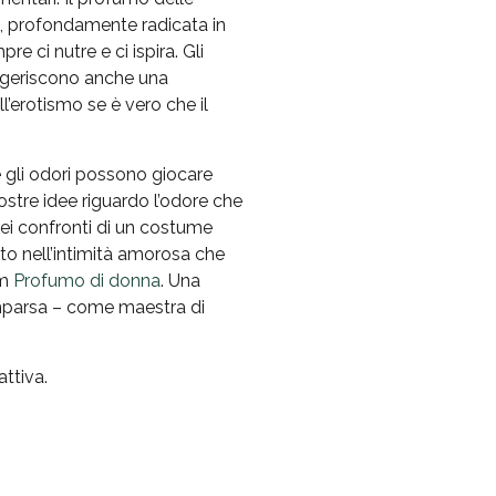
re, profondamente radicata in
e ci nutre e ci ispira. Gli
uggeriscono anche una
l’erotismo se è vero che il
he gli odori possono giocare
ostre idee riguardo l’odore che
ei confronti di un costume
nto nell’intimità amorosa che
lm
Profumo di donna
. Una
comparsa – come maestra di
attiva.