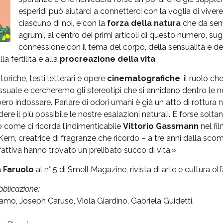
esperidi può aiutarci a connetterci con la voglia di vive
ciascuno di noi, e con la
forza della natura
che da sempr
agrumi, al centro dei primi articoli di questo numero, s
connessione con il tema del corpo, della sensualità e del
a fertilità e alla
procreazione della vita
.
oriche, testi letterari e opere
cinematografiche
, il ruolo c
ssuale e cercheremo gli stereotipi che si annidano dentro le n
 indossare. Parlare di odori umani è già un atto di rottura n
re il più possibile le nostre esalazioni naturali. È forse solta
 come ci ricorda l’indimenticabile
Vittorio Gassmann
nel fi
Kern, creatrice di fragranze che ricordo – a tre anni dalla s
lfattiva hanno trovato un prelibato succo di vita.»
 Faruolo
al n° 5 di Smell Magazine, rivista di arte e cultura olf
blicazione:
amo, Joseph Caruso, Viola Giardino, Gabriela Guidetti.