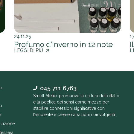
24.11.25
17
Profumo d’Inverno in 12 note
I
LEGGI DI PIÙ
L
045 711 6763
o
Smell Atelier promuove la cultura dell’olfatto
e la poetica dei sensi come mezzo per
o
stabilire connessioni significative con
e
l’ambiente e creare narrazioni coinvolgenti.
crizione
tessera