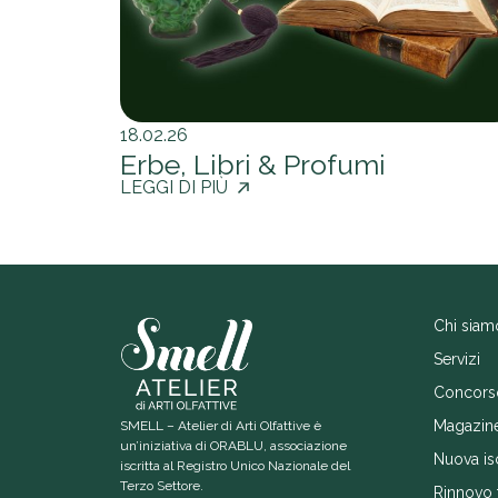
18.02.26
Erbe, Libri & Profumi
LEGGI DI PIÙ
Chi siam
Servizi
Concors
Magazin
SMELL – Atelier di Arti Olfattive è
un’iniziativa di ORABLU, associazione
Nuova is
iscritta al Registro Unico Nazionale del
Terzo Settore.
Rinnovo 